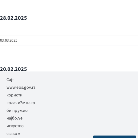
28.02.2025
03.03.2025
20.02.2025
Сајт
www.eos.gov.rs
26.02.2025
користи
колачиће како
би пружио
најбоље
18.01.2025.
искуство
сваком