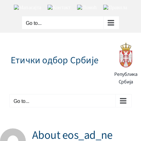
Skip
Мапа
Контакт
Помоћ
Правила
to
сајта
content
Go to...
Етички одбор Србије
Република
Србија
Go to...
About
eos_ad_ne