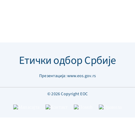
Етички одбор Србије
Презентација:
www.eos.gov.rs
© 2026 Copyright ЕОС
Мапа
Контакт
Помоћ
Правила
сајта