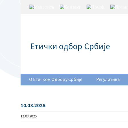
Skip
Мапа
Контакт
Помоћ
Правила
to
сајта
content
Етички одбор Србије
О Етичком Одбору Србије
Регулатива
10.03.2025
12.03.2025