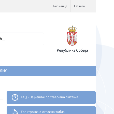
Ћирилица
Latinica
Република Србија
ДИС
FAQ - Најчешће постављана питања
Електронска огласна табла