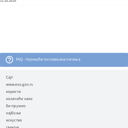
11.02.2025
FAQ - Најчешће постављана питања
Електронска огласна табла
Сајт
www.eos.gov.rs
користи
АЛИМС
колачиће како
би пружио
најбоље
искуство
сваком