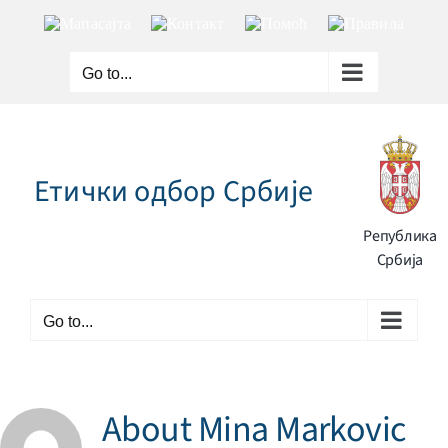
Skip
Мапа
Контакт
Помоћ
Правила
to
сајта
content
Go to...
Етички одбор Србије
Република
Србија
Go to...
About
Mina Markovic