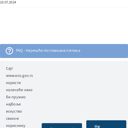
10.07.2024
FAQ - Најчешће постављана питања
Електронска огласна табла
Сајт
www.eos.gov.rs
користи
АЛИМС
колачиће како
би пружио
најбоље
искуство
сваком
Етички одбор Србије
кориснику
Не