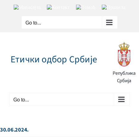
Skip
Мапа
Контакт
Помоћ
Правила
to
сајта
content
Go to...
Етички одбор Србије
Република
Србија
Go to...
30.06.2024.