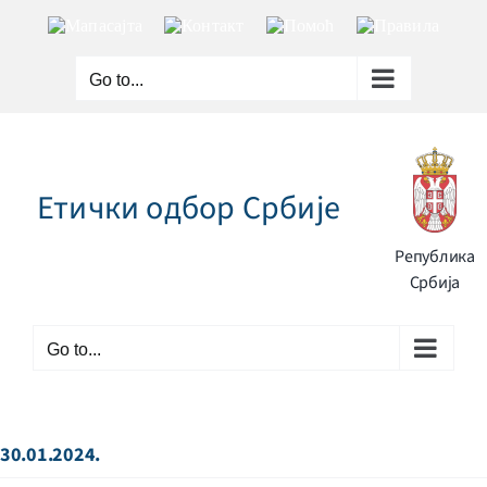
Skip
Мапа
Контакт
Помоћ
Правила
to
сајта
content
Go to...
Етички одбор Србије
Република
Србија
Go to...
30.01.2024.