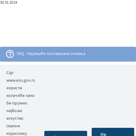
30.01.2024
FAQ - Најчешће постављана питања
Електронска огласна табла
Сајт
www.eos.gov.rs
користи
АЛИМС
колачиће како
би пружио
најбоље
искуство
сваком
Етички одбор Србије
кориснику
Не