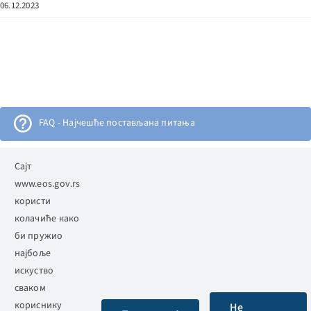
06.12.2023
FAQ - Најчешће постављана питања
Електронска огласна табла
Сајт
www.eos.gov.rs
користи
АЛИМС
колачиће како
би пружио
најбоље
искуство
сваком
Етички одбор Србије
кориснику
Не