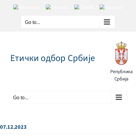
Skip
Мапа
Контакт
Помоћ
Правила
to
сајта
content
Go to...
Етички одбор Србије
Република
Србија
Go to...
07.12.2023