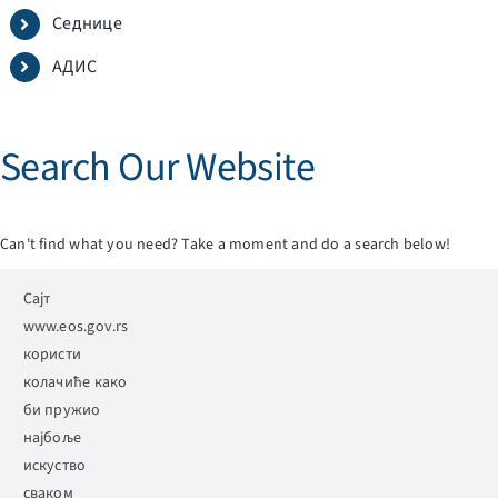
Седнице
АДИС
Search Our Website
Can't find what you need? Take a moment and do a search below!
Search
Сајт
for:
www.eos.gov.rs
користи
колачиће како
би пружио
најбоље
искуство
сваком